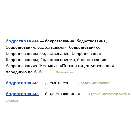
бодрствование
— бодрствование, бодрствования,
бодрствования, бодрствований, бодрствованию,
бодрствованиям, бодрствование, бодрствования,
бодрствованием, бодрствованиями, бодрствовании,
бодрствованиях (Источник: «Полная акцентуированная
парадигма по А. А.… …
Формы слов
бодрствование
— дремота сон …
Словарь антонимов
бодрствование
— б одрствование, я …
Русский орфографический
словарь